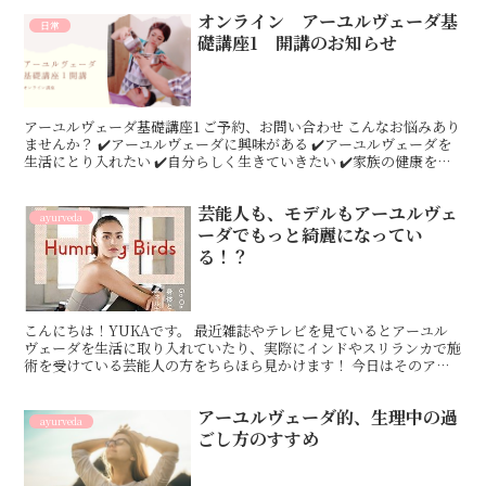
オンライン アーユルヴェーダ基
日常
礎講座1 開講のお知らせ
アーユルヴェーダ基礎講座1 ご予約、お問い合わせ こんなお悩みあり
ませんか？ ✔️アーユルヴェーダに興味がある ✔️アーユルヴェーダを
生活にとり入れたい ✔️自分らしく生きていきたい ✔️家族の健康を守
りたい ✔️体にいいことをしたいけど何...
芸能人も、モデルもアーユルヴェ
ayurveda
ーダでもっと綺麗になってい
る！？
こんにちは！YUKAです。 最近雑誌やテレビを見ているとアーユル
ヴェーダを生活に取り入れていたり、実際にインドやスリランカで施
術を受けている芸能人の方をちらほら見かけます！ 今日はそのアー
ユルヴェーダを体験、体感している芸能人の方をまとめて...
アーユルヴェーダ的、生理中の過
ayurveda
ごし方のすすめ