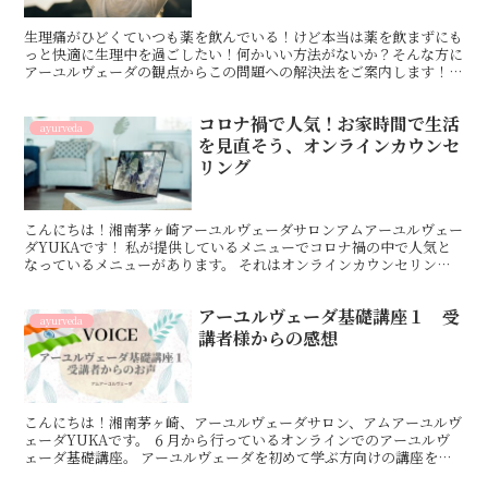
生理痛がひどくていつも薬を飲んでいる！けど本当は薬を飲まずにも
っと快適に生理中を過ごしたい！何かいい方法がないか？そんな方に
アーユルヴェーダの観点からこの問題への解決法をご案内します！す
ぐに取り入れられる方法ばかりです。
コロナ禍で人気！お家時間で生活
ayurveda
を見直そう、オンラインカウンセ
リング
こんにちは！湘南茅ヶ崎アーユルヴェーダサロンアムアーユルヴェー
ダYUKAです！ 私が提供しているメニューでコロナ禍の中で人気と
なっているメニューがあります。 それはオンラインカウンセリング
です。オンライン上でアーユルヴェーダのカウンセリング...
アーユルヴェーダ基礎講座１ 受
ayurveda
講者様からの感想
こんにちは！湘南茅ヶ崎、アーユルヴェーダサロン、アムアーユルヴ
ェーダYUKAです。 ６月から行っているオンラインでのアーユルヴ
ェーダ基礎講座。 アーユルヴェーダを初めて学ぶ方向けの講座をな
っていますが、ご好評いただいております。ありがとうご...