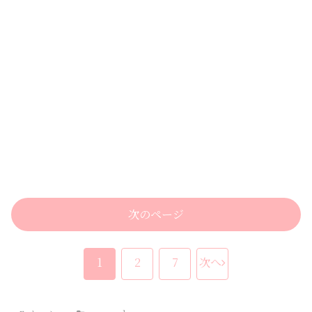
次のページ
1
2
7
次へ