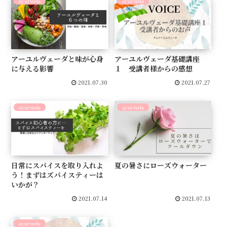
ayurveda
ayurveda
アーユルヴェーダと味が心身
アーユルヴェーダ基礎講座
に与える影響
１ 受講者様からの感想
2021.07.30
2021.07.27
ayurveda
ayurveda
日常にスパイスを取り入れよ
夏の暑さにローズウォーター
う！まずはズパイスティーは
いかが？
2021.07.14
2021.07.13
ayurveda