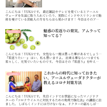
こんにちは！YUKAです。 最近雑誌やテレビを見ているとアーユル
ヴェーダを生活に取り入れていたり、実際にインドやスリランカで施
術を受けている芸能人の方をちらほら見かけます！ 今日はそのアー
ユルヴェーダを体験、体感している芸能人の方をまとめて...
魅惑の若返りの果実。アムラって
ayurveda
知ってる？
こんにちは！YUKAです。 女性なら一度は思った事があるでしょう…
『若返りたい…』 はい、私も思いますよ。 出来る事ならいつまでも
若々しく、元気でいたいものです。 今日はその『若返り』を叶えて
くれる！？ アーユルヴェーダの中でも有名な果実...
これからの時代に知っておきた
ayurveda
い、アーユルヴェーダドクターが
教えるコロナ対策方法
こんにちは！YUKAです。 先日インドでお世話になったマノジドク
ターの『コロナウイルスに対抗するための免疫力強化法』の講座に出
ました。 しばらくインドには行けないなぁ、ドクターの話もしばら