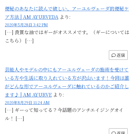
便秘のあなたに読んで欲しい、アーユルヴェーダ的便秘ケ
ア方法 | AM AYURVEDA
より:
2020年5月28日 3:42 PM
[…] 良質な油ではギーがオススメです。（ギーについては
こちら） […]
返信
芸能人やモデルの中にもアーユルヴェーダの施術を受けて
いる方や生活に取り入れている方が沢山います！今回は誰
がどんな形でアーユルヴェーダに触れているのかご紹介し
ます♪ | AM AYURVE
より:
2020年8月29日 11:24 AM
[…] ギーって知ってる？今話題のアンチエイジングオイ
ル！ […]
返信