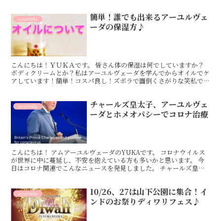
く聞けないかもなと思っていましたのでオンラインで講座...
簡単！誰でも出来るアーユルヴェ
ayurveda
ーダの保湿方♪
こんにちは！ＹＵＫＡです。 皆さん体の保湿は何でしていますか？
ボディクリームとか？私はアーユルヴェーダを学んでからオイルでケ
アしています！簡単！コスパ良し！ズボラで面倒くさがりな笑私でも
続けているセサミオイルでのケアをご紹介します♪セサミオ...
チャールズ皇太子、アーユルヴェ
ayurveda
ーダとホメオパシーでコロナ治療
こんにちは！ アムアーユルヴェーダのYUKAです。 コロナウイルス
が世界に中に蔓延し、不安を抱えている方も多いかと思います。 今
日はコロナ関連でこんなニュースを発見しました。 チャールズ皇太
子、アーユルヴェーダを通じてコロナウイルスを治癒、...
10/26、27は山下公園に集合！イ
ayurveda
ンドのお祭りディワリフェス♪